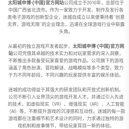
太阳城申博·(中国)官方网站
公司成立于2010年，总部位于
中国广西省北流市。作为一家致力于开发、制作及发行各
类电子游戏的创新型企业，迷城自成立以来便秉持着“创意
无界，游戏无限”的企业理念，迅速在全球游戏行业中崭露
头角。
从最初的独立游戏开发者起步，
太阳城申博·(中国)官方网
站
公司凭借其卓越的技术实力和对玩家需求的深入洞察，
不断推出多款备受玩家喜爱的游戏作品。公司旗下的游戏
涵盖了角色扮演、冒险解谜、战略模拟等多个类型，致力
于为不同年龄段、不同兴趣的玩家提供丰富的娱乐体验。
迷城的成功得益于其强大的研发团队和开放式创新机制。
公司不断引入业界顶尖的游戏开发人才，并通过引入先进
的技术，如虚拟现实（VR）、增强现实（AR）、人工智能
（AI）等，不断提升游戏的沉浸感和互动性。迷城的每一款
游戏都在注重细节和艺术设计的同时，力求通过独特的游
戏机制和故事情节，带给玩家耳目一新的体验。