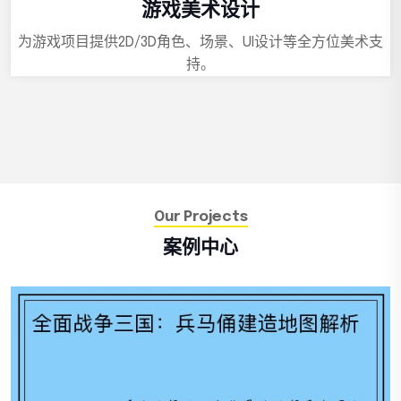
游戏美术设计
为游戏项目提供2D/3D角色、场景、UI设计等全方位美术支
持。
全面战争三国：兵马俑建造地图解析
Our Projects
案例中心