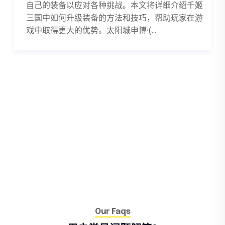
自己的装备以应对各种挑战。本文将详细介绍千姬
三国中如何升级装备的方法和技巧，帮助玩家在游
戏中取得更大的优势。太阳城申博·(...
Our Faqs