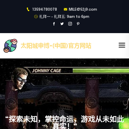
13594780078
MILE@52j9.com
礼拜一 - 礼拜五: 9am to 6pm
游戏从未如此
释放你的游戏热情，