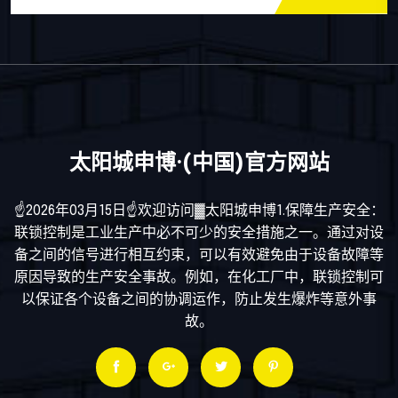
太阳城申博·(中国)官方网站
☝2026年03月15日☝欢迎访问▓太阳城申博1.保障生产安全：
联锁控制是工业生产中必不可少的安全措施之一。通过对设
备之间的信号进行相互约束，可以有效避免由于设备故障等
原因导致的生产安全事故。例如，在化工厂中，联锁控制可
以保证各个设备之间的协调运作，防止发生爆炸等意外事
故。