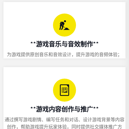
**游戏音乐与音效制作**
为游戏提供原创音乐和音效设计，提升游戏的音频体验；
**游戏内容创作与推广**
通过撰写游戏剧情、编写任务和对话、设计游戏背景等内容
创作，帮助游戏提升玩家体验，同时提供社交媒体推广方