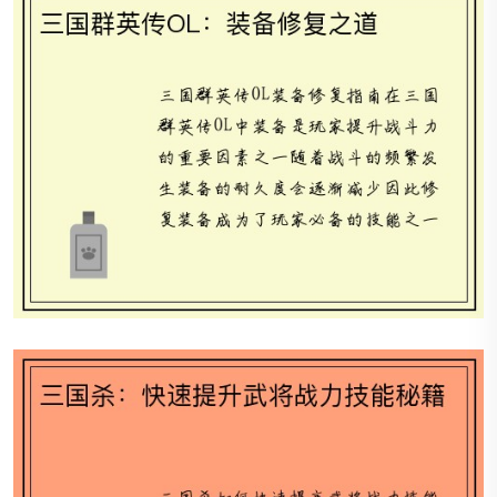
三国杀：快速提升武将战力技能秘籍